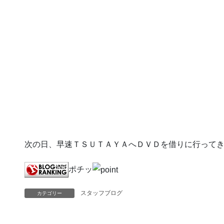
次の日、早速ＴＳＵＴＡＹＡへＤＶＤを借りに行って
ポチッ
スタッフブログ
カテゴリー