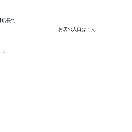
村店長で
店の入口はこん
・・