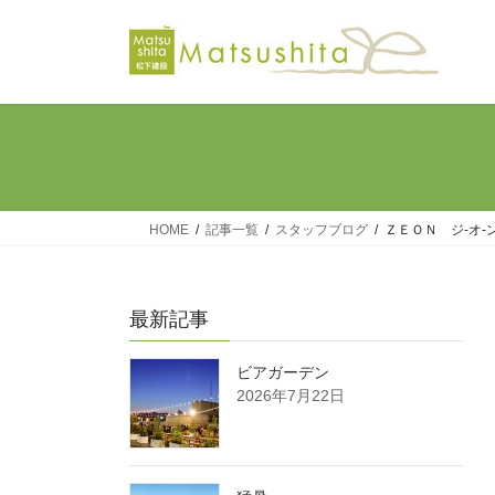
コ
ナ
ン
ビ
テ
ゲ
ン
ー
ツ
シ
へ
ョ
ス
ン
キ
に
ッ
移
HOME
記事一覧
スタッフブログ
ＺＥＯＮ ジ-オ-
プ
動
最新記事
ビアガーデン
2026年7月22日