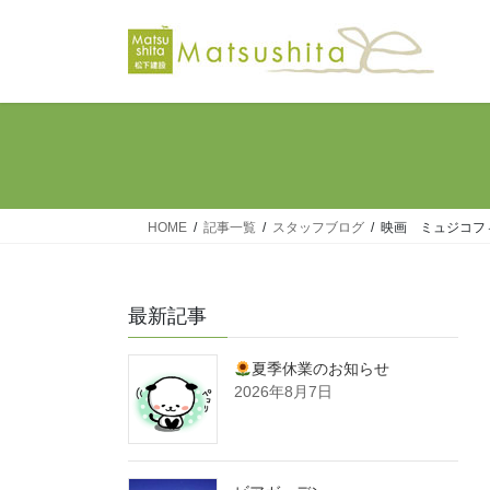
コ
ナ
ン
ビ
テ
ゲ
ン
ー
ツ
シ
へ
ョ
ス
ン
キ
に
ッ
移
HOME
記事一覧
スタッフブログ
映画 ミュジコフ
プ
動
最新記事
夏季休業のお知らせ
2026年8月7日