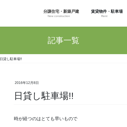
分譲住宅・新築戸建
賃貸物件・駐車場
New construction
Rent
記事一覧
日貸し駐車場!!
2016年12月8日
日貸し駐車場!!
時が経つのはとても早いもので