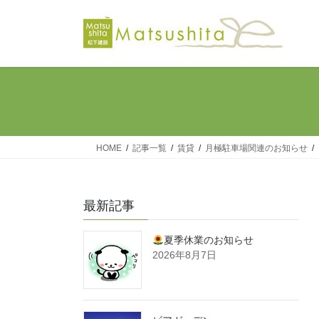
コ
ナ
ン
ビ
テ
ゲ
ン
ー
ツ
シ
へ
ョ
ス
ン
キ
に
ッ
移
HOME
記事一覧
賃貸
月極駐車場関連のお知らせ
プ
動
最新記事
夏季休業のお知らせ
2026年8月7日