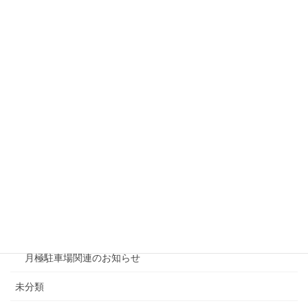
リシェスガーデン水無瀬
リシェスタウン広瀬
リシェスガーデン広瀬Ⅲ
賃貸物件リノベーション
賃貸
テナント
ファミリー向け
ワンルーム
月極駐車場関連のお知らせ
未分類