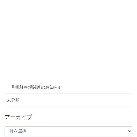
リシェスガーデン広瀬Ⅲ
賃貸物件リノベーション
賃貸
テナント
ファミリー向け
ワンルーム
月極駐車場関連のお知らせ
未分類
アーカイブ
ア
ー