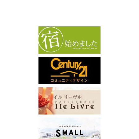
カ
イ
ブ