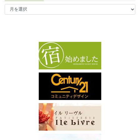
ア
ー
カ
イ
ブ