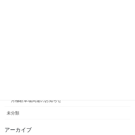
リシェスタウン広瀬
リシェスガーデン広瀬Ⅲ
賃貸物件リノベーション
賃貸
テナント
ファミリー向け
ワンルーム
月極駐車場関連のお知らせ
未分類
アーカイブ