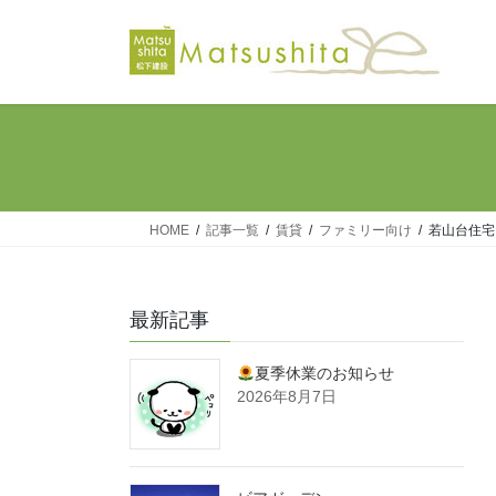
コ
ナ
ン
ビ
テ
ゲ
ン
ー
ツ
シ
へ
ョ
ス
ン
キ
に
ッ
移
HOME
記事一覧
賃貸
ファミリー向け
若山台住宅
プ
動
最新記事
夏季休業のお知らせ
2026年8月7日