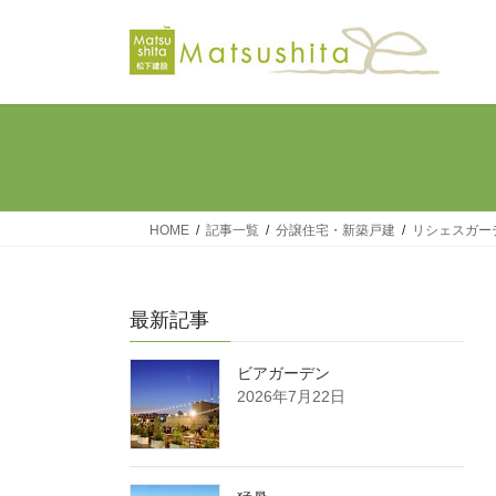
コ
ナ
ン
ビ
テ
ゲ
ン
ー
ツ
シ
へ
ョ
ス
ン
キ
に
ッ
移
HOME
記事一覧
分譲住宅・新築戸建
リシェスガー
プ
動
最新記事
ビアガーデン
2026年7月22日