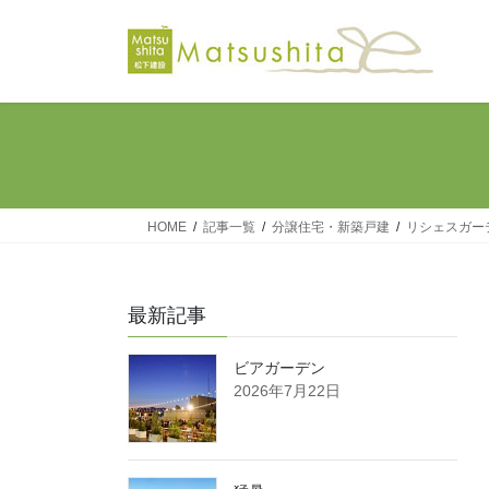
コ
ナ
ン
ビ
テ
ゲ
ン
ー
ツ
シ
へ
ョ
ス
ン
キ
に
ッ
移
HOME
記事一覧
分譲住宅・新築戸建
リシェスガー
プ
動
最新記事
ビアガーデン
2026年7月22日