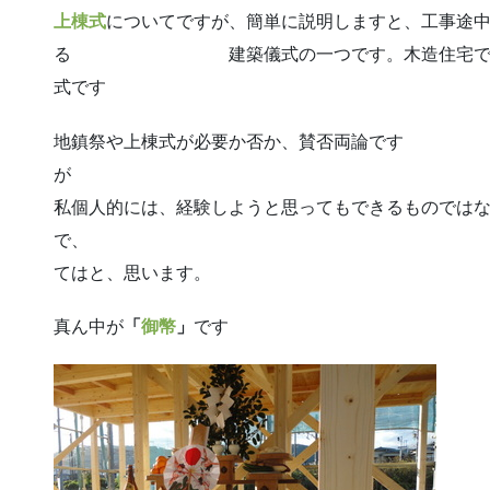
上棟式
についてですが、簡単に説明しますと、工事途
る 建築儀式の一つです。木造住宅では棟木
式です
地鎮祭や上棟式が必要か否か、賛否両論です
私個人的には、経験しようと思ってもできるものでは
で、 是非機会が
てはと、思います。
真ん中が
「
御幣
」
です