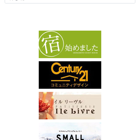
カ
イ
ブ