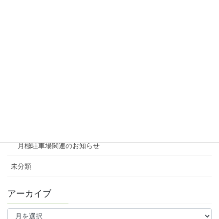
リシェスタウン広瀬
リシェスガーデン広瀬Ⅲ
賃貸物件リノベーション
賃貸
テナント
ファミリー向け
ワンルーム
月極駐車場関連のお知らせ
未分類
アーカイブ
ア
ー