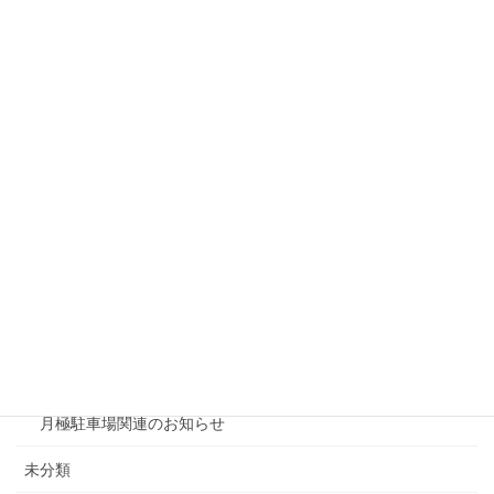
戸建リフォーム
リシェスガーデン水無瀬
リシェスタウン広瀬
リシェスガーデン広瀬Ⅲ
賃貸物件リノベーション
賃貸
テナント
ファミリー向け
ワンルーム
月極駐車場関連のお知らせ
未分類