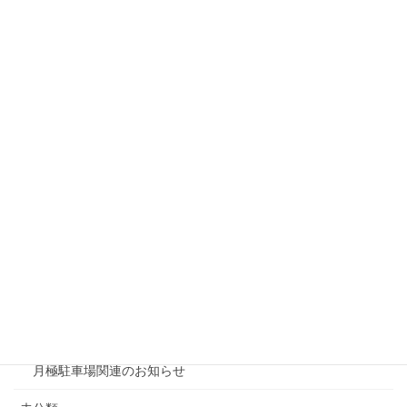
戸建リフォーム
リシェスガーデン水無瀬
リシェスタウン広瀬
リシェスガーデン広瀬Ⅲ
賃貸物件リノベーション
賃貸
テナント
ファミリー向け
ワンルーム
月極駐車場関連のお知らせ