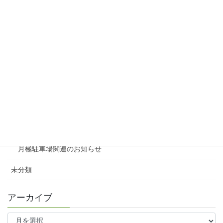
リシェスタウン広瀬
リシェスガーデン広瀬Ⅲ
賃貸物件リノベーション
賃貸
テナント
ファミリー向け
ワンルーム
月極駐車場関連のお知らせ
未分類
アーカイブ
ア
ー