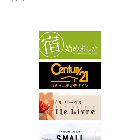
カ
イ
ブ