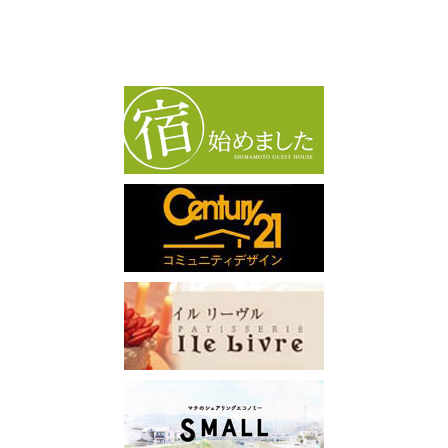
カ
イ
ブ