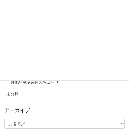
リシェスガーデン広瀬Ⅲ
賃貸物件リノベーション
賃貸
テナント
ファミリー向け
ワンルーム
月極駐車場関連のお知らせ
未分類
アーカイブ
ア
ー