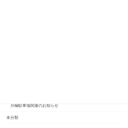
リシェスガーデン水無瀬
リシェスタウン広瀬
リシェスガーデン広瀬Ⅲ
賃貸物件リノベーション
賃貸
テナント
ファミリー向け
ワンルーム
月極駐車場関連のお知らせ
未分類