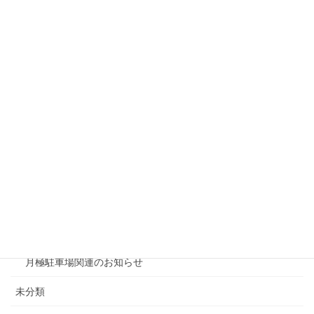
リシェスガーデン水無瀬
リシェスタウン広瀬
リシェスガーデン広瀬Ⅲ
賃貸物件リノベーション
賃貸
テナント
ファミリー向け
ワンルーム
月極駐車場関連のお知らせ
未分類