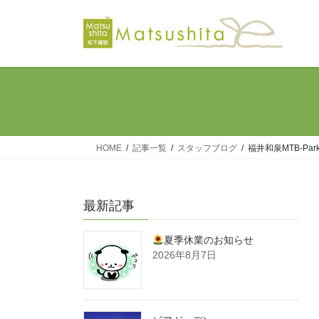
コ
ナ
ン
ビ
テ
ゲ
ン
ー
ツ
シ
へ
ョ
ス
ン
キ
に
ッ
移
HOME
記事一覧
スタッフブログ
福井和泉MTB-Par
プ
動
最新記事
夏季休業のお知らせ
2026年8月7日