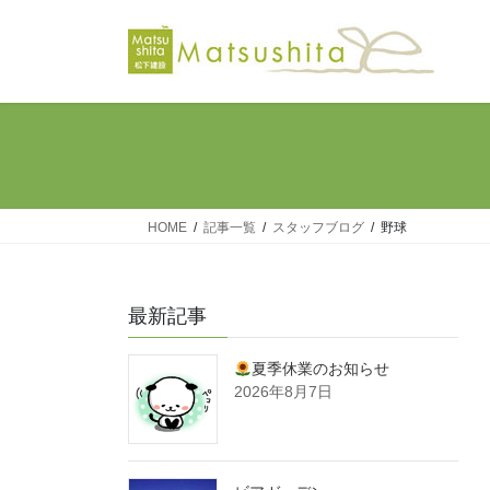
コ
ナ
ン
ビ
テ
ゲ
ン
ー
ツ
シ
へ
ョ
ス
ン
キ
に
ッ
移
HOME
記事一覧
スタッフブログ
野球
プ
動
最新記事
夏季休業のお知らせ
2026年8月7日