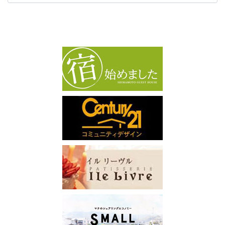
カ
イ
ブ