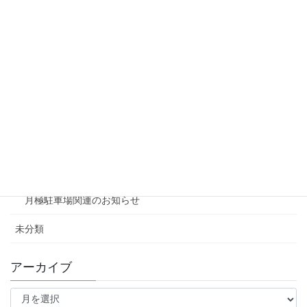
リシェスガーデン広瀬Ⅲ
賃貸物件リノベーション
賃貸
テナント
ファミリー向け
ワンルーム
月極駐車場関連のお知らせ
未分類
アーカイブ
ア
ー