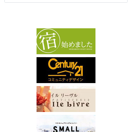
カ
イ
ブ