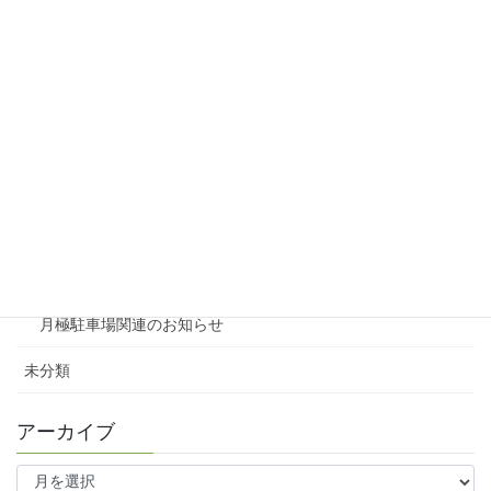
リシェスタウン広瀬
リシェスガーデン広瀬Ⅲ
賃貸物件リノベーション
賃貸
テナント
ファミリー向け
ワンルーム
月極駐車場関連のお知らせ
未分類
アーカイブ
ア
ー