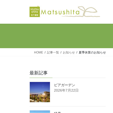
コ
ナ
ン
ビ
テ
ゲ
ン
ー
ツ
シ
へ
ョ
ス
ン
キ
に
ッ
移
HOME
記事一覧
お知らせ
夏季休業のお知らせ
プ
動
最新記事
ビアガーデン
2026年7月22日