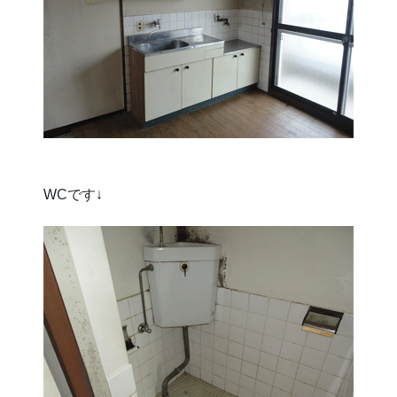
WCです↓