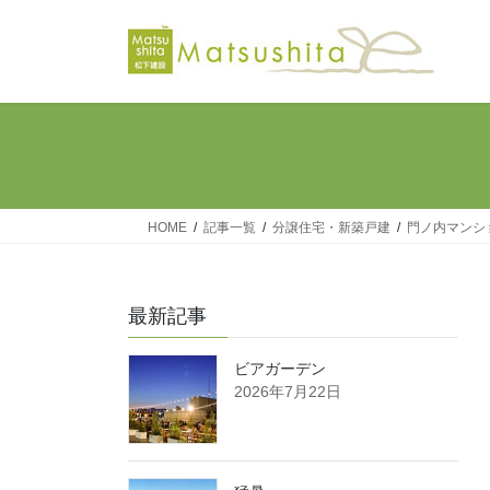
コ
ナ
ン
ビ
テ
ゲ
ン
ー
ツ
シ
へ
ョ
ス
ン
キ
に
ッ
移
HOME
記事一覧
分譲住宅・新築戸建
門ノ内マンシ
プ
動
最新記事
ビアガーデン
2026年7月22日