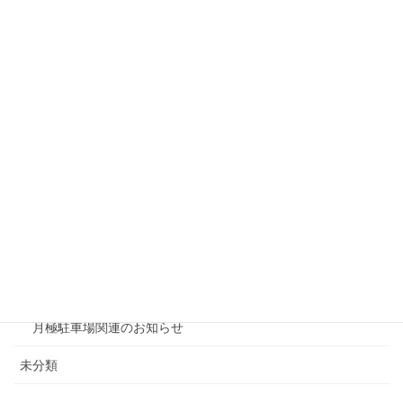
リシェスガーデン水無瀬
リシェスタウン広瀬
リシェスガーデン広瀬Ⅲ
賃貸物件リノベーション
賃貸
テナント
ファミリー向け
ワンルーム
月極駐車場関連のお知らせ
未分類