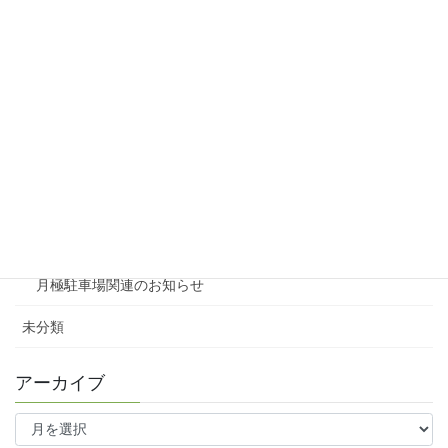
リシェスガーデン広瀬Ⅲ
賃貸物件リノベーション
賃貸
テナント
ファミリー向け
ワンルーム
月極駐車場関連のお知らせ
未分類
アーカイブ
ア
ー