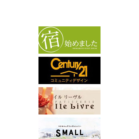
カ
イ
ブ